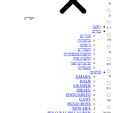
36
37
תפריט
ראשי
37.5
בגדים
בגדי ים
378
ברמודות
ג’ינסים
דגמח”ים
38
חולצות מכופתרות
חולצות פולו
טי שירט קצר
38.5
מכנסיים
מותגים
39
AMARA
BALR
CRAISER
39.5
DIESEL
DSQUARED2
GANT
390
HUGO BOSS
NEW ERA
3m-6m
POLO RALPH LAUREN