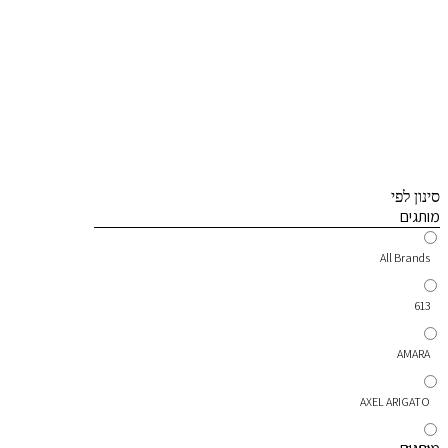
סינון לפי
מותגים
All Brands
613
AMARA
AXEL ARIGATO