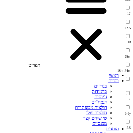
17
17.5
18
18m
תפריט
18m-24m
ראשי
בגדים
19
בגדי ים
ברמודות
ג’ינסים
2
דגמח”ים
חולצות מכופתרות
חולצות פולו
2-3y
טי שירט קצר
מכנסיים
2.5
מותגים