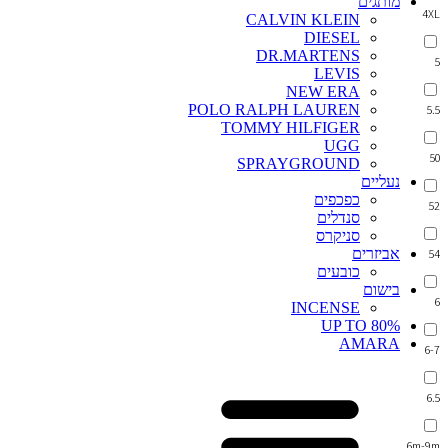
מותגים
4XL
CALVIN KLEIN
DIESEL
DR.MARTENS
5
LEVIS
NEW ERA
POLO RALPH LAUREN
5.5
TOMMY HILFIGER
UGG
50
SPRAYGROUND
נעליים
כפכפים
52
סנדלים
סניקרס
אביזרים
54
כובעים
בישום
6
INCENSE
UP TO 80%
AMARA
6-7
6.5
6m-9m