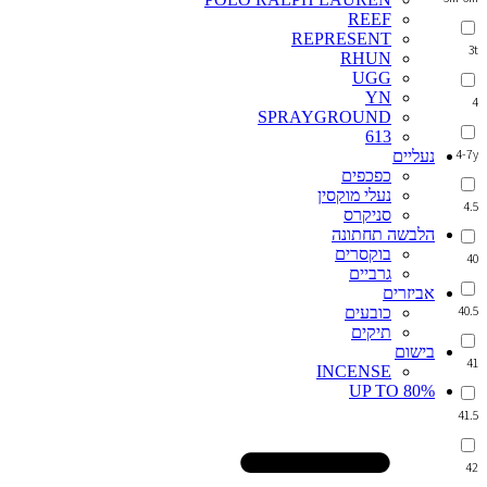
REEF
REPRESENT
3t
RHUN
UGG
YN
4
SPRAYGROUND
613
4-7y
נעליים
כפכפים
נעלי מוקסין
4.5
סניקרס
הלבשה תחתונה
בוקסרים
40
גרביים
אביזרים
40.5
כובעים
תיקים
בישום
41
INCENSE
UP TO 80%
41.5
42