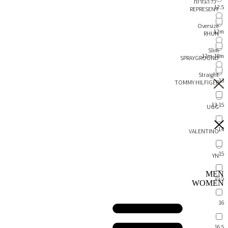
כל הגזרות
12.5
REPRESENT
Oversize
12m
RHUN
Slim
12m-18m
SPRAYGROUND
Straight
13
TOMMY HILFIGER
13-15
UGG
14
VALENTINO
15
YN
MEN
15.5
WOMEN
16
16.5