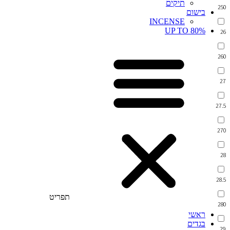
תיקים
250
בישום
INCENSE
UP TO 80%
26
260
27
27.5
270
28
28.5
תפריט
280
ראשי
בגדים
29