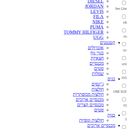
DIESEL
JORDAN
9m-12m
LEVIS
FILA
NIKE
nb
PUMA
TOMMY HILFIGER
os
UGG
קטנטנים
אוברולים
oz
בגדי גוף
חצאיות
מכנסיים
uni
סטים
שמלות
XXS
בנים
ג’ינסים
חולצות
ONE SIZE
חולצות מכופתרות
מכנסיים ארוכים
מכנסיים קצרים
XS
סטים
בנות
S
חולצות וגופיות
מכנסיים ארוכים