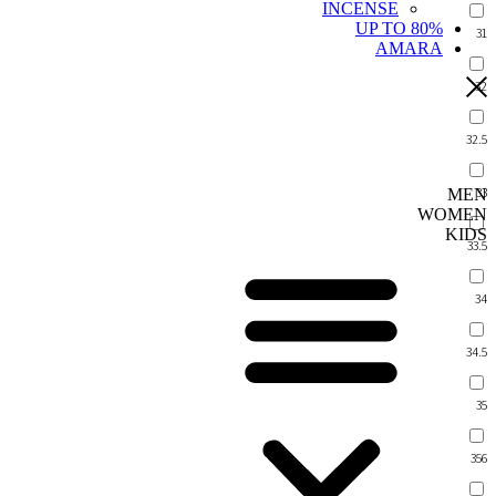
INCENSE
UP TO 80%
31
AMARA
32
32.5
33
MEN
WOMEN
KIDS
33.5
34
34.5
35
356