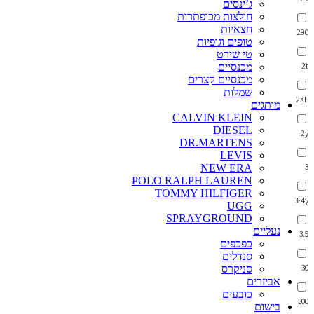
ג’ינסים
חולצות מכופתרות
חצאיות
290
טופים וגופיות
טי שירט
2t
מכנסיים
מכנסיים קצרים
שמלות
2XL
מותגים
CALVIN KLEIN
DIESEL
2y
DR.MARTENS
LEVIS
3
NEW ERA
POLO RALPH LAUREN
TOMMY HILFIGER
3-4y
UGG
SPRAYGROUND
נעליים
3.5
כפכפים
סנדלים
30
סניקרס
אביזרים
כובעים
300
בישום