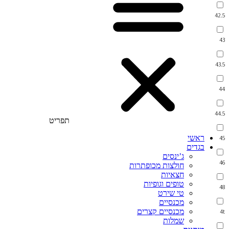
42.5
43
43.5
44
44.5
תפריט
ראשי
45
בגדים
ג’ינסים
46
חולצות מכופתרות
חצאיות
טופים וגופיות
48
טי שירט
מכנסיים
מכנסיים קצרים
4t
שמלות