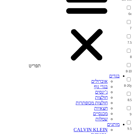
6x
7
7.5
8
תפריט
8-10
בגדים
אוברולים
8-20y
בגדי גוף
ג’ינסים
חולצות
8.5
חולצות מכופתרות
חצאיות
מכנסיים
9
שמלות
מותגים
9.5
CALVIN KLEIN