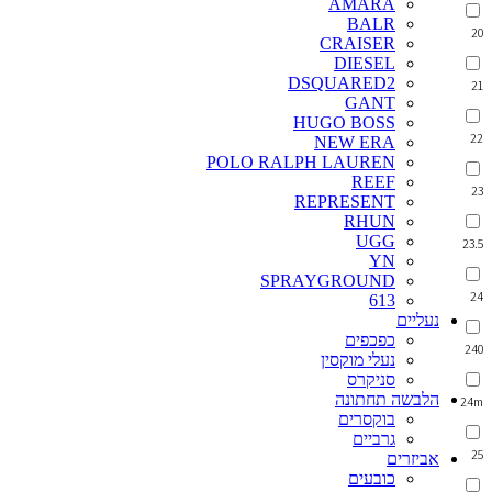
AMARA
BALR
20
CRAISER
DIESEL
DSQUARED2
21
GANT
HUGO BOSS
22
NEW ERA
POLO RALPH LAUREN
REEF
23
REPRESENT
RHUN
UGG
23.5
YN
SPRAYGROUND
24
613
נעליים
כפכפים
240
נעלי מוקסין
סניקרס
הלבשה תחתונה
24m
בוקסרים
גרביים
25
אביזרים
כובעים