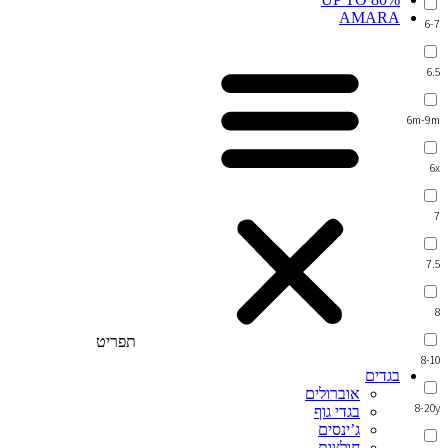
AMARA
6-7
6.5
6m-9m
6x
7
7.5
8
תפריט
8-10
בגדים
אוברולים
8-20y
בגדי גוף
ג’ינסים
חולצות