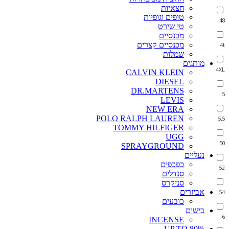
חצאיות
טופים וגופיות
48
טי שירט
מכנסיים
מכנסיים קצרים
4t
שמלות
מותגים
4XL
CALVIN KLEIN
DIESEL
DR.MARTENS
5
LEVIS
NEW ERA
POLO RALPH LAUREN
5.5
TOMMY HILFIGER
UGG
50
SPRAYGROUND
נעליים
כפכפים
52
סנדלים
סניקרס
אביזרים
54
כובעים
בישום
6
INCENSE
UP TO 80%