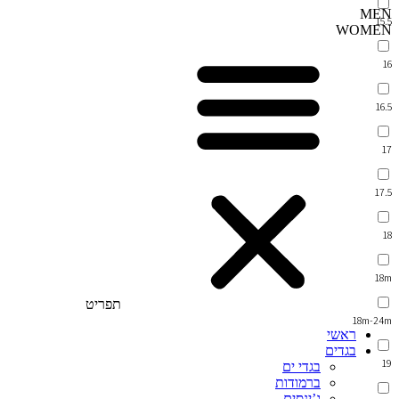
MEN
15.5
WOMEN
16
16.5
17
17.5
18
18m
תפריט
18m-24m
ראשי
בגדים
19
בגדי ים
ברמודות
ג’ינסים