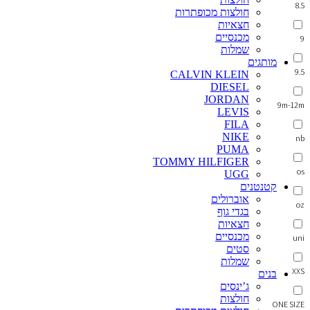
8.5
חולצות מכופתרות
חצאיות
מכנסיים
9
שמלות
מותגים
9.5
CALVIN KLEIN
DIESEL
JORDAN
9m-12m
LEVIS
FILA
NIKE
nb
PUMA
TOMMY HILFIGER
os
UGG
קטנטנים
אוברולים
oz
בגדי גוף
חצאיות
מכנסיים
uni
סטים
שמלות
XXS
בנים
ג’ינסים
חולצות
ONE SIZE