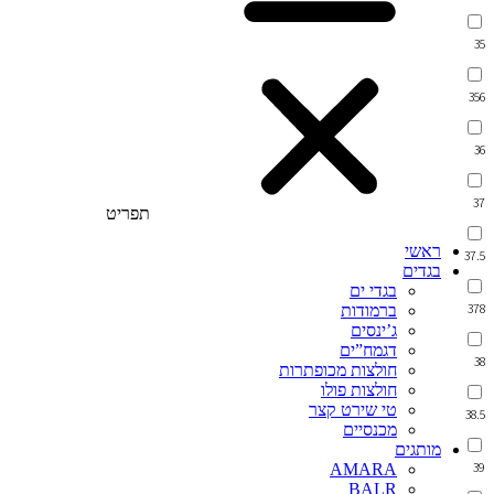
35
356
36
37
תפריט
ראשי
37.5
בגדים
בגדי ים
378
ברמודות
ג’ינסים
דגמח”ים
38
חולצות מכופתרות
חולצות פולו
טי שירט קצר
38.5
מכנסיים
מותגים
39
AMARA
BALR