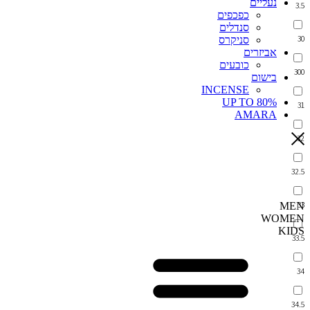
נעליים
3.5
כפכפים
סנדלים
30
סניקרס
אביזרים
כובעים
300
בישום
INCENSE
UP TO 80%
31
AMARA
32
32.5
33
MEN
WOMEN
KIDS
33.5
34
34.5