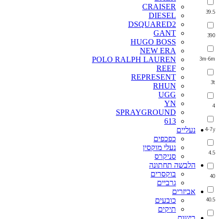
CRAISER
39.5
DIESEL
DSQUARED2
GANT
390
HUGO BOSS
NEW ERA
3m-6m
POLO RALPH LAUREN
REEF
REPRESENT
3t
RHUN
UGG
YN
4
SPRAYGROUND
613
4-7y
נעליים
כפכפים
נעלי מוקסין
4.5
סניקרס
הלבשה תחתונה
בוקסרים
40
גרביים
אביזרים
40.5
כובעים
תיקים
בישום