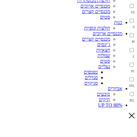
חולצות מכופתרות
מכנסיים ארוכים
מכנסיים קצרים
XS
סטים
בנות
S
חולצות וגופיות
מכנסיים ארוכים
מכנסיים קצרים
M
ג’ינסים
חצאיות
שמלות
L
סטים
נעליים
XL
כפכפים
סנדלים
סניקרס
XXL
אביזרים
כובעים
תיקים
3XL
UP TO 80%