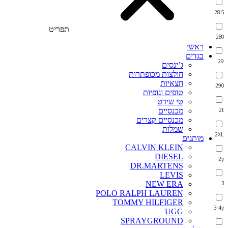
28.5
תפריט
280
ראשי
בגדים
29
ג’ינסים
חולצות מכופתרות
חצאיות
290
טופים וגופיות
טי שירט
2t
מכנסיים
מכנסיים קצרים
שמלות
2XL
מותגים
CALVIN KLEIN
DIESEL
2y
DR.MARTENS
LEVIS
3
NEW ERA
POLO RALPH LAUREN
TOMMY HILFIGER
3-4y
UGG
SPRAYGROUND