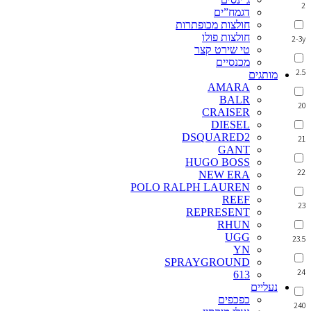
2
דגמח”ים
חולצות מכופתרות
חולצות פולו
2-3y
טי שירט קצר
מכנסיים
2.5
מותגים
AMARA
BALR
20
CRAISER
DIESEL
DSQUARED2
21
GANT
HUGO BOSS
22
NEW ERA
POLO RALPH LAUREN
REEF
23
REPRESENT
RHUN
UGG
23.5
YN
SPRAYGROUND
24
613
נעליים
כפכפים
240