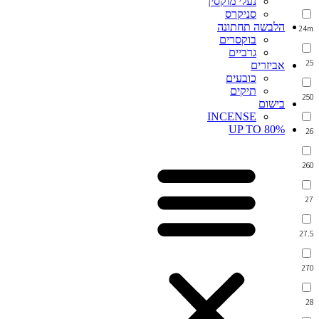
נעלי מוקסין
סניקרס
הלבשה תחתונה
24m
בוקסרים
גרביים
25
אביזרים
כובעים
תיקים
250
בישום
INCENSE
UP TO 80%
26
260
27
27.5
270
28