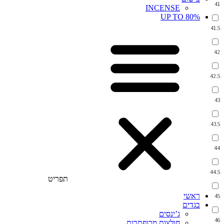
41
INCENSE
UP TO 80%
41.5
42
42.5
43
43.5
44
44.5
תפריט
ראשי
45
בגדים
ג’ינסים
46
חולצות מכופתרות