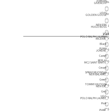
JORDAN
0s
GIVENCHY
LEVIS
0z
GOLDEN GOOSE
NEW ERA
1
HUGO BOSS
צבע
POLO RALPH LAUREN
1-2y
INCENSE
Black
PUMA
1.5
JORDAN
Camel
REPLAY
10
MC2 SAINT BARTH
Cream
SPRAYGRUOND W
10-12
NEW BALANCE
Green
TOMMY HILFIGER
10.5
NEW ERA
Grey
UGG
11
POLO RALPH LAUREN
Pink
11.5
PUMA