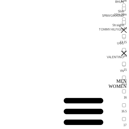
12m
RHUN
Slim
12m-18m
SPRAYGROUND
Straight
13
TOMMY HILFIGER
13-15
UGG
14
VALENTINO
15
YN
MEN
15.5
WOMEN
16
16.5
17