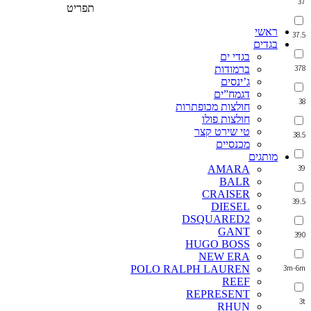
37
תפריט
ראשי
37.5
בגדים
בגדי ים
378
ברמודות
ג’ינסים
דגמח”ים
38
חולצות מכופתרות
חולצות פולו
טי שירט קצר
38.5
מכנסיים
מותגים
39
AMARA
BALR
CRAISER
39.5
DIESEL
DSQUARED2
GANT
390
HUGO BOSS
NEW ERA
3m-6m
POLO RALPH LAUREN
REEF
REPRESENT
3t
RHUN