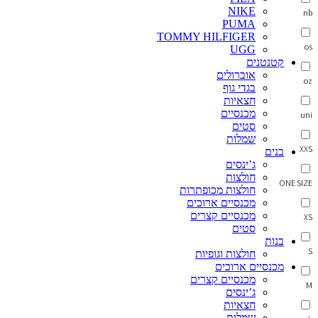
NIKE
nb
PUMA
TOMMY HILFIGER
os
UGG
קטנטנים
אוברולים
oz
בגדי גוף
חצאיות
מכנסיים
uni
סטים
שמלות
XXS
בנים
ג’ינסים
חולצות
ONE SIZE
חולצות מכופתרות
מכנסיים ארוכים
מכנסיים קצרים
XS
סטים
בנות
S
חולצות וגופיות
מכנסיים ארוכים
מכנסיים קצרים
M
ג’ינסים
חצאיות
שמלות