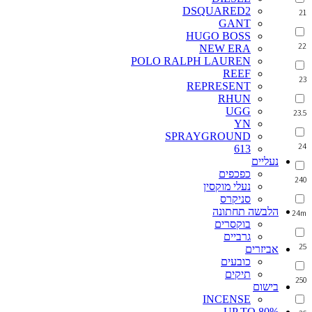
DSQUARED2
21
GANT
HUGO BOSS
22
NEW ERA
POLO RALPH LAUREN
REEF
23
REPRESENT
RHUN
UGG
23.5
YN
SPRAYGROUND
24
613
נעליים
כפכפים
240
נעלי מוקסין
סניקרס
הלבשה תחתונה
24m
בוקסרים
גרביים
25
אביזרים
כובעים
תיקים
250
בישום
INCENSE
UP TO 80%