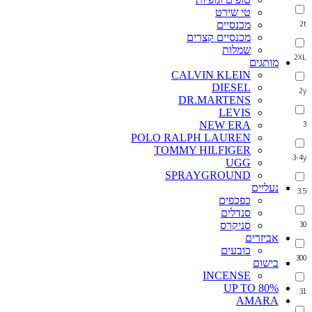
טי שירט
2t
מכנסיים
מכנסיים קצרים
שמלות
2XL
מותגים
CALVIN KLEIN
DIESEL
2y
DR.MARTENS
LEVIS
3
NEW ERA
POLO RALPH LAUREN
TOMMY HILFIGER
3-4y
UGG
SPRAYGROUND
נעליים
3.5
כפכפים
סנדלים
30
סניקרס
אביזרים
כובעים
300
בישום
INCENSE
UP TO 80%
31
AMARA