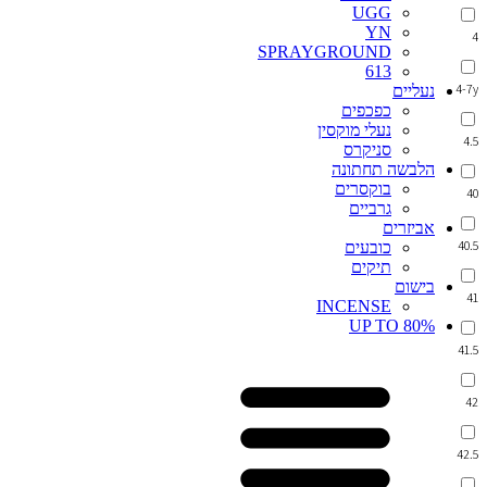
UGG
YN
4
SPRAYGROUND
613
4-7y
נעליים
כפכפים
נעלי מוקסין
4.5
סניקרס
הלבשה תחתונה
בוקסרים
40
גרביים
אביזרים
40.5
כובעים
תיקים
בישום
41
INCENSE
UP TO 80%
41.5
42
42.5