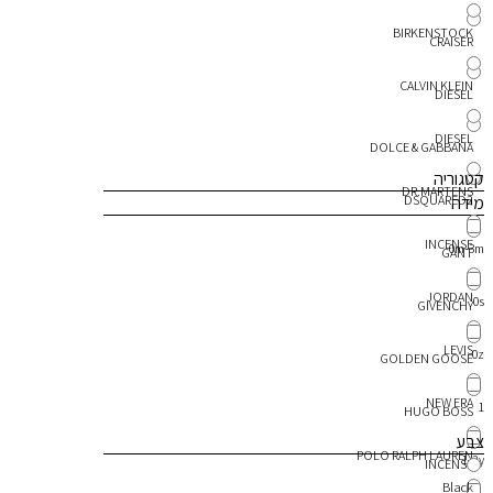
BIRKENSTOCK
CRAISER
CALVIN KLEIN
DIESEL
DIESEL
DOLCE & GABBANA
קטגוריה
DR.MARTENS
מידה
DSQUARED2
INCENSE
0m-3m
GANT
JORDAN
0s
GIVENCHY
LEVIS
0z
GOLDEN GOOSE
NEW ERA
1
HUGO BOSS
צבע
POLO RALPH LAUREN
1-2y
INCENSE
Black