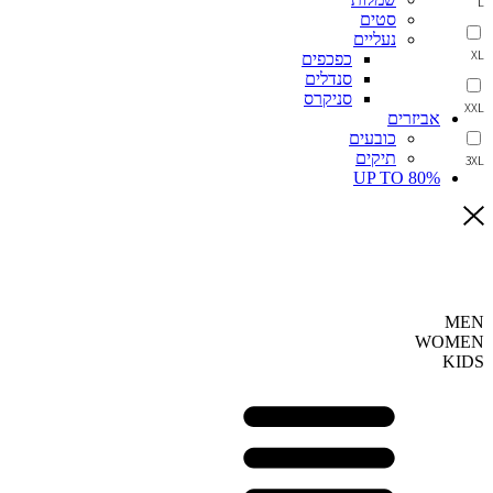
L
סטים
נעליים
XL
כפכפים
סנדלים
סניקרס
XXL
אביזרים
כובעים
תיקים
3XL
UP TO 80%
MEN
WOMEN
KIDS