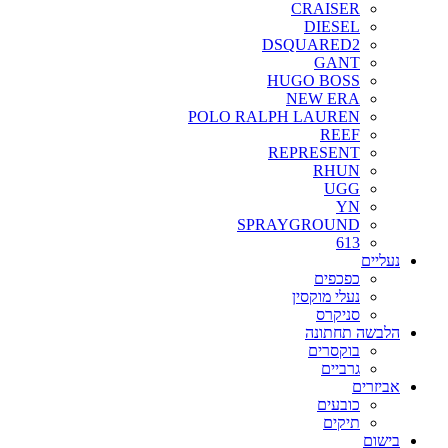
CRAISER
DIESEL
DSQUARED2
GANT
HUGO BOSS
NEW ERA
POLO RALPH LAUREN
REEF
REPRESENT
RHUN
UGG
YN
SPRAYGROUND
613
נעליים
כפכפים
נעלי מוקסין
סניקרס
הלבשה תחתונה
בוקסרים
גרביים
אביזרים
כובעים
תיקים
בישום