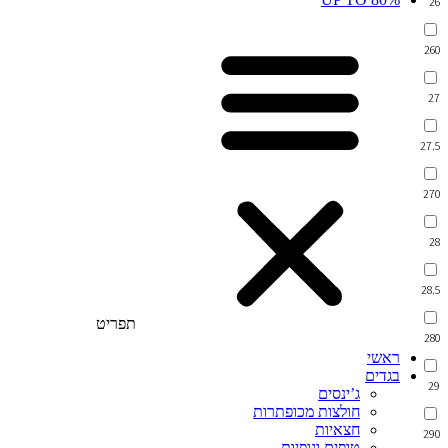
26
260
27
27.5
270
28
28.5
תפריט
280
ראשי
בגדים
29
ג’ינסים
חולצות מכופתרות
חצאיות
290
טופים וגופיות