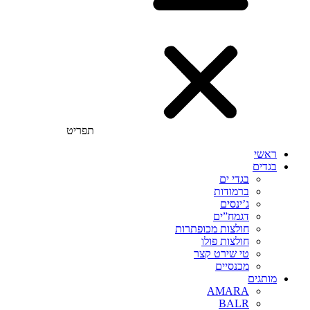
תפריט
ראשי
בגדים
בגדי ים
ברמודות
ג’ינסים
דגמח”ים
חולצות מכופתרות
חולצות פולו
טי שירט קצר
מכנסיים
מותגים
AMARA
BALR