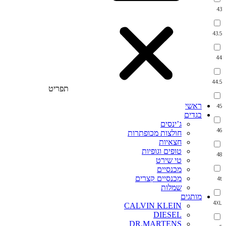
43
43.5
44
44.5
תפריט
ראשי
45
בגדים
ג’ינסים
46
חולצות מכופתרות
חצאיות
טופים וגופיות
48
טי שירט
מכנסיים
מכנסיים קצרים
4t
שמלות
מותגים
4XL
CALVIN KLEIN
DIESEL
DR.MARTENS