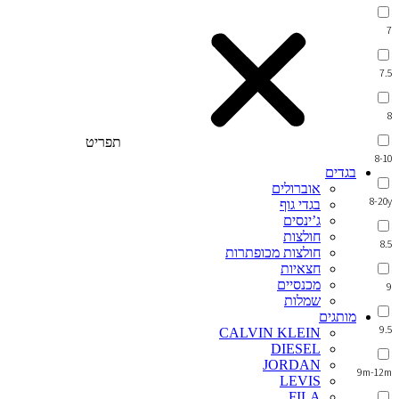
7
7.5
8
תפריט
8-10
בגדים
אוברולים
8-20y
בגדי גוף
ג’ינסים
חולצות
8.5
חולצות מכופתרות
חצאיות
מכנסיים
9
שמלות
מותגים
9.5
CALVIN KLEIN
DIESEL
JORDAN
9m-12m
LEVIS
FILA