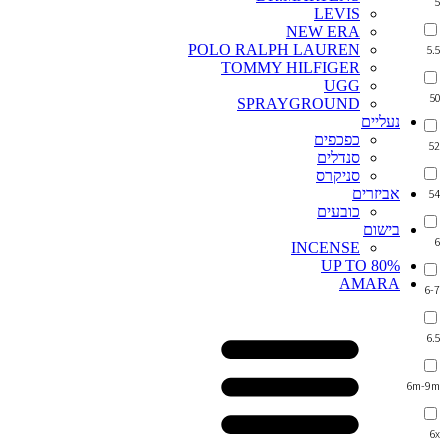
5
LEVIS
NEW ERA
POLO RALPH LAUREN
5.5
TOMMY HILFIGER
UGG
50
SPRAYGROUND
נעליים
כפכפים
52
סנדלים
סניקרס
אביזרים
54
כובעים
בישום
6
INCENSE
UP TO 80%
AMARA
6-7
6.5
6m-9m
6x