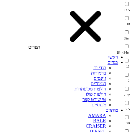
17.5
18
18m
תפריט
18m-24m
ראשי
בגדים
19
בגדי ים
ברמודות
ג’ינסים
2
דגמח”ים
חולצות מכופתרות
חולצות פולו
2-3y
טי שירט קצר
מכנסיים
2.5
מותגים
AMARA
BALR
20
CRAISER
DIESEL