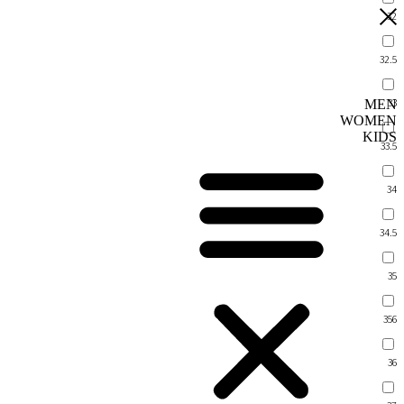
32
32.5
33
MEN
WOMEN
KIDS
33.5
34
34.5
35
356
36