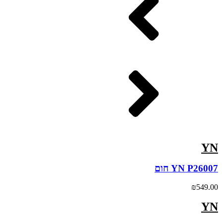
YN
YN P26007 חום
₪
549.00
YN