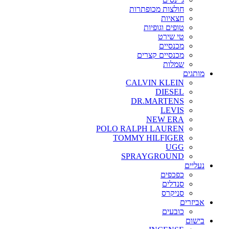
חולצות מכופתרות
חצאיות
טופים וגופיות
טי שירט
מכנסיים
מכנסיים קצרים
שמלות
מותגים
CALVIN KLEIN
DIESEL
DR.MARTENS
LEVIS
NEW ERA
POLO RALPH LAUREN
TOMMY HILFIGER
UGG
SPRAYGROUND
נעליים
כפכפים
סנדלים
סניקרס
אביזרים
כובעים
בישום