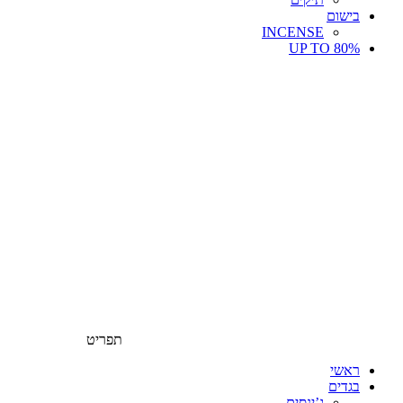
בישום
INCENSE
UP TO 80%
תפריט
ראשי
בגדים
ג’ינסים