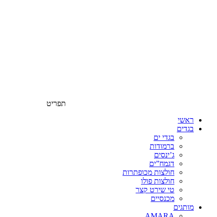
תפריט
ראשי
בגדים
בגדי ים
ברמודות
ג’ינסים
דגמח”ים
חולצות מכופתרות
חולצות פולו
טי שירט קצר
מכנסיים
מותגים
AMARA