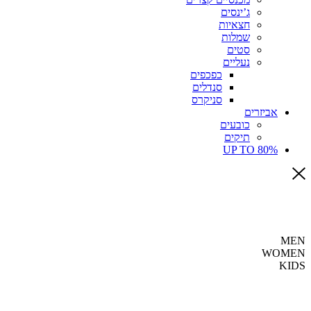
ג’ינסים
חצאיות
שמלות
סטים
נעליים
כפכפים
סנדלים
סניקרס
אביזרים
כובעים
תיקים
UP TO 80%
MEN
WOMEN
KIDS