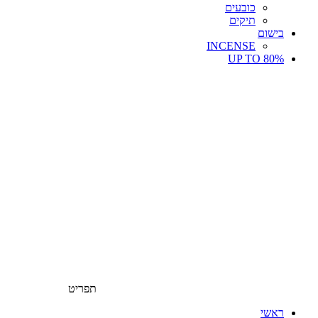
כובעים
תיקים
בישום
INCENSE
UP TO 80%
תפריט
ראשי