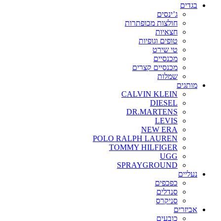
בגדים
ג’ינסים
חולצות מכופתרות
חצאיות
טופים וגופיות
טי שירט
מכנסיים
מכנסיים קצרים
שמלות
מותגים
CALVIN KLEIN
DIESEL
DR.MARTENS
LEVIS
NEW ERA
POLO RALPH LAUREN
TOMMY HILFIGER
UGG
SPRAYGROUND
נעליים
כפכפים
סנדלים
סניקרס
אביזרים
כובעים