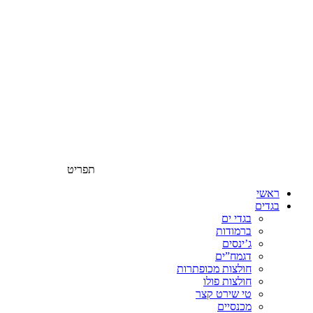
תפריט
ראשי
בגדים
בגדי ים
ברמודות
ג’ינסים
דגמח”ים
חולצות מכופתרות
חולצות פולו
טי שירט קצר
מכנסיים