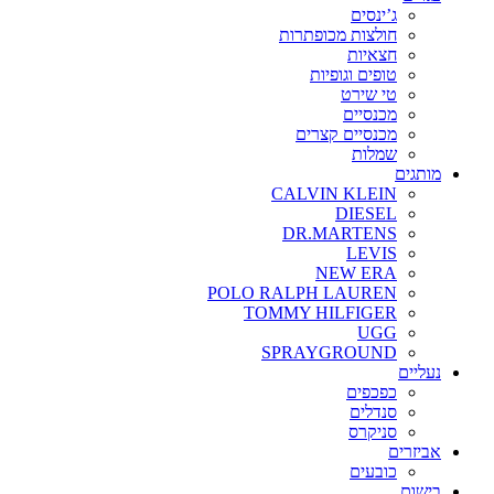
ג’ינסים
חולצות מכופתרות
חצאיות
טופים וגופיות
טי שירט
מכנסיים
מכנסיים קצרים
שמלות
מותגים
CALVIN KLEIN
DIESEL
DR.MARTENS
LEVIS
NEW ERA
POLO RALPH LAUREN
TOMMY HILFIGER
UGG
SPRAYGROUND
נעליים
כפכפים
סנדלים
סניקרס
אביזרים
כובעים
בישום