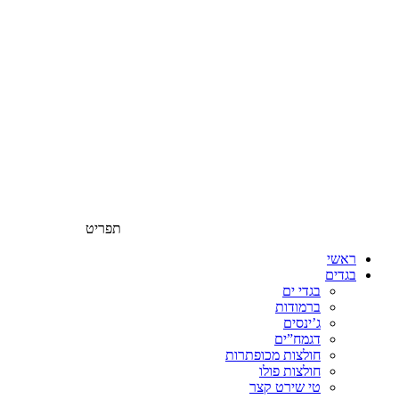
תפריט
ראשי
בגדים
בגדי ים
ברמודות
ג’ינסים
דגמח”ים
חולצות מכופתרות
חולצות פולו
טי שירט קצר