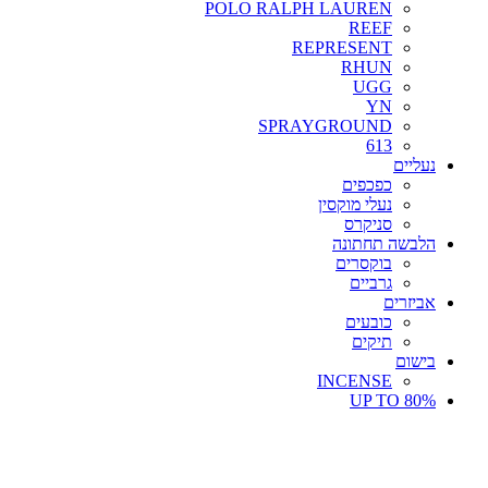
POLO RALPH LAUREN
REEF
REPRESENT
RHUN
UGG
YN
SPRAYGROUND
613
נעליים
כפכפים
נעלי מוקסין
סניקרס
הלבשה תחתונה
בוקסרים
גרביים
אביזרים
כובעים
תיקים
בישום
INCENSE
UP TO 80%