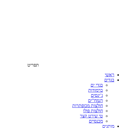
תפריט
ראשי
בגדים
בגדי ים
ברמודות
ג’ינסים
דגמח”ים
חולצות מכופתרות
חולצות פולו
טי שירט קצר
מכנסיים
מותגים