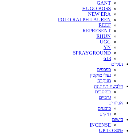
GANT
HUGO BOSS
NEW ERA
POLO RALPH LAUREN
REEF
REPRESENT
RHUN
UGG
YN
SPRAYGROUND
613
נעליים
כפכפים
נעלי מוקסין
סניקרס
הלבשה תחתונה
בוקסרים
גרביים
אביזרים
כובעים
תיקים
בישום
INCENSE
UP TO 80%