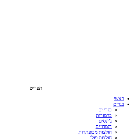
תפריט
ראשי
בגדים
בגדי ים
ברמודות
ג’ינסים
דגמח”ים
חולצות מכופתרות
חולצות פולו