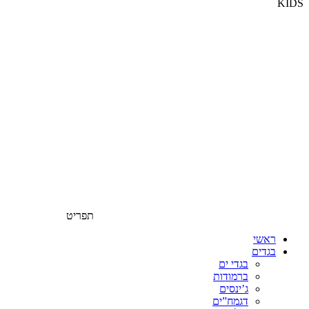
KIDS
תפריט
ראשי
בגדים
בגדי ים
ברמודות
ג’ינסים
דגמח”ים