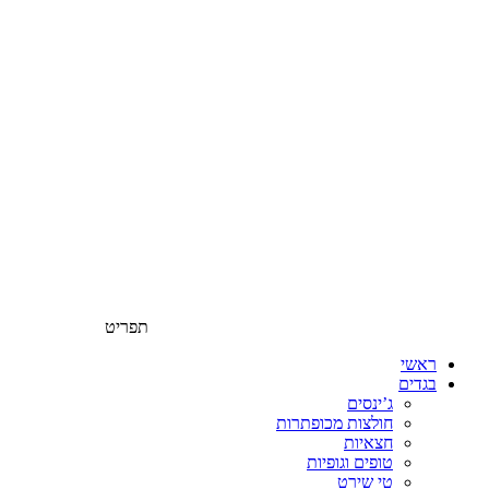
תפריט
ראשי
בגדים
ג’ינסים
חולצות מכופתרות
חצאיות
טופים וגופיות
טי שירט