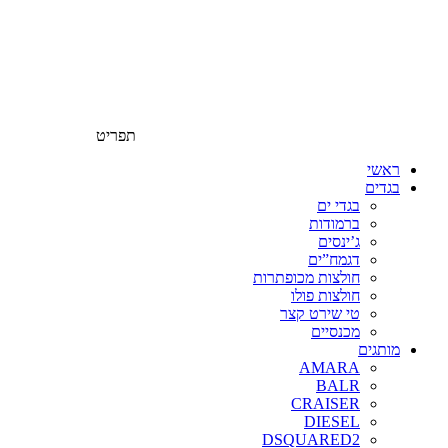
תפריט
ראשי
בגדים
בגדי ים
ברמודות
ג’ינסים
דגמח”ים
חולצות מכופתרות
חולצות פולו
טי שירט קצר
מכנסיים
מותגים
AMARA
BALR
CRAISER
DIESEL
DSQUARED2