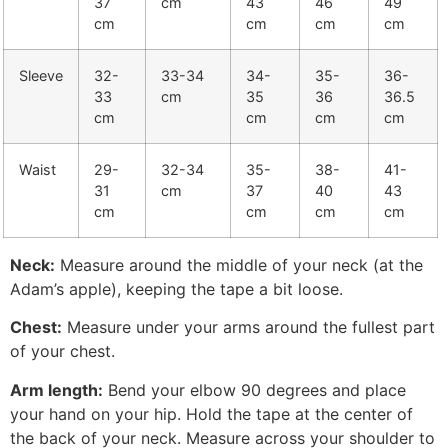
37
cm
43
46
49
cm
cm
cm
cm
Sleeve
32-
33-34
34-
35-
36-
33
cm
35
36
36.5
cm
cm
cm
cm
Waist
29-
32-34
35-
38-
41-
31
cm
37
40
43
cm
cm
cm
cm
Neck:
Measure around the middle of your neck (at the
Adam’s apple), keeping the tape a bit loose.
Chest:
Measure under your arms around the fullest part
of your chest.
Arm length:
Bend your elbow 90 degrees and place
your hand on your hip. Hold the tape at the center of
the back of your neck. Measure across your shoulder to