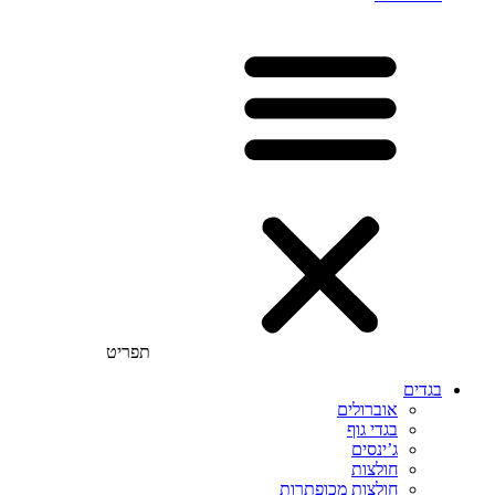
תפריט
בגדים
אוברולים
בגדי גוף
ג’ינסים
חולצות
חולצות מכופתרות