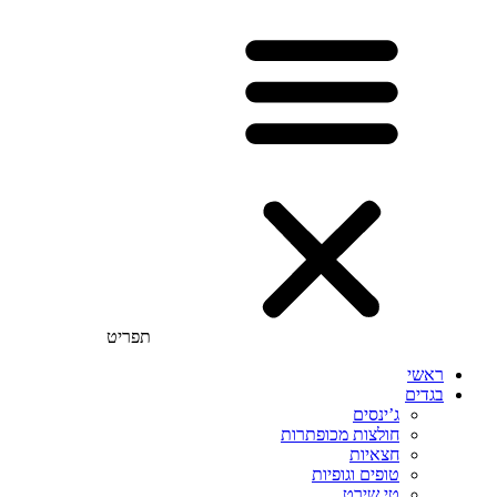
תפריט
ראשי
בגדים
ג’ינסים
חולצות מכופתרות
חצאיות
טופים וגופיות
טי שירט