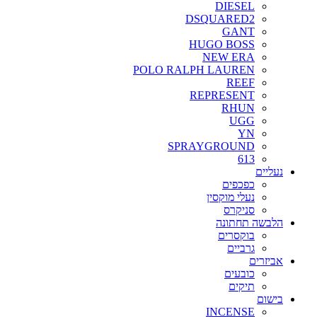
DIESEL
DSQUARED2
GANT
HUGO BOSS
NEW ERA
POLO RALPH LAUREN
REEF
REPRESENT
RHUN
UGG
YN
SPRAYGROUND
613
נעליים
כפכפים
נעלי מוקסין
סניקרס
הלבשה תחתונה
בוקסרים
גרביים
אביזרים
כובעים
תיקים
בישום
INCENSE