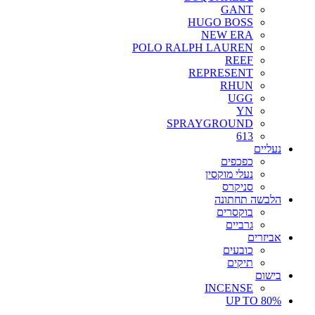
GANT
HUGO BOSS
NEW ERA
POLO RALPH LAUREN
REEF
REPRESENT
RHUN
UGG
YN
SPRAYGROUND
613
נעליים
כפכפים
נעלי מוקסין
סניקרס
הלבשה תחתונה
בוקסרים
גרביים
אביזרים
כובעים
תיקים
בישום
INCENSE
UP TO 80%