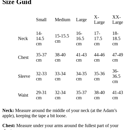
Size Guid
X-
XX-
Small
Medium
Large
Large
Large
14-
16-
17-
18-
15-15.5
Neck
14.5
16.5
17.5
18.5
cm
cm
cm
cm
cm
35-37
38-40
41-43
44-46
47-49
Chest
cm
cm
cm
cm
cm
36-
32-33
33-34
34-35
35-36
Sleeve
36.5
cm
cm
cm
cm
cm
29-31
32-34
35-37
38-40
41-43
Waist
cm
cm
cm
cm
cm
Neck:
Measure around the middle of your neck (at the Adam’s
apple), keeping the tape a bit loose.
Chest:
Measure under your arms around the fullest part of your