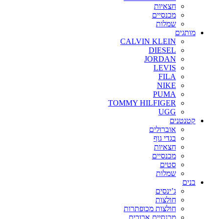
חצאיות
מכנסיים
שמלות
מותגים
CALVIN KLEIN
DIESEL
JORDAN
LEVIS
FILA
NIKE
PUMA
TOMMY HILFIGER
UGG
קטנטנים
אוברולים
בגדי גוף
חצאיות
מכנסיים
סטים
שמלות
בנים
ג’ינסים
חולצות
חולצות מכופתרות
מכנסיים ארוכים