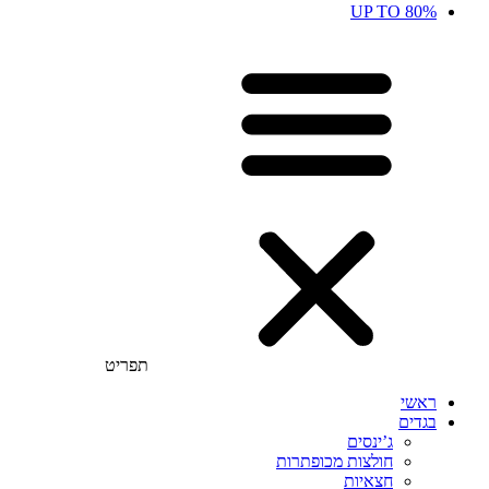
UP TO 80%
תפריט
ראשי
בגדים
ג’ינסים
חולצות מכופתרות
חצאיות